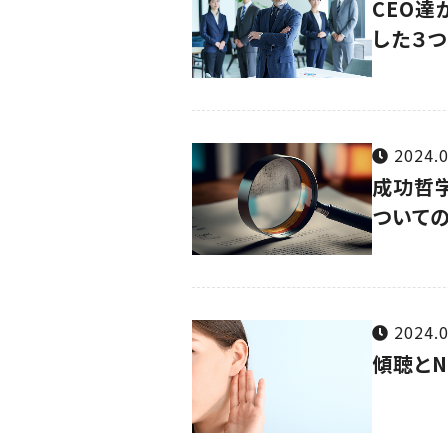
CEO
した３
2024.0
成功哲
ついて
2024.0
傾聴とN